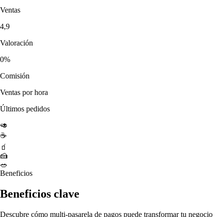
Ventas
4,9
Valoración
0%
Comisión
Ventas por hora
Últimos pedidos
🥑
☕
🧃
🍰
🥗
Beneficios
Beneficios clave
Descubre cómo multi-pasarela de pagos puede transformar tu negocio