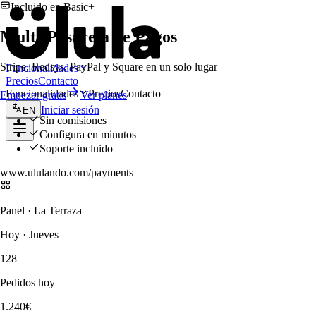
Incluido en
Basic
+
Multi-Pasarela de Pagos
Stripe, Redsys, PayPal y Square en un solo lugar
Funcionalidades
Precios
Contacto
Funcionalidades
Precios
Contacto
Empezar gratis
Ver planes
Iniciar sesión
EN
Sin comisiones
Configura en minutos
Soporte incluido
www.ululando.com/payments
Panel · La Terraza
Hoy · Jueves
128
Pedidos hoy
1.240€