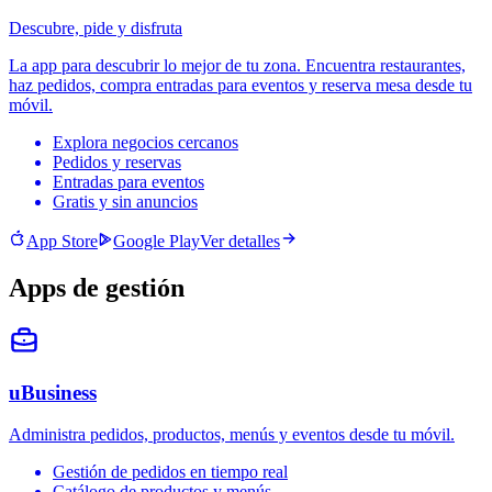
Descubre, pide y disfruta
La app para descubrir lo mejor de tu zona. Encuentra restaurantes,
haz pedidos, compra entradas para eventos y reserva mesa desde tu
móvil.
Explora negocios cercanos
Pedidos y reservas
Entradas para eventos
Gratis y sin anuncios
App Store
Google Play
Ver detalles
Apps de gestión
uBusiness
Administra pedidos, productos, menús y eventos desde tu móvil.
Gestión de pedidos en tiempo real
Catálogo de productos y menús