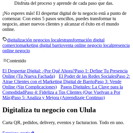
Disfruta del proceso y aprende de cada paso que das.
¡No esperes más! El despertar digital de tu negocio está a punto de
comenzar. Con estos 5 pasos sencillos, puedes transformar tu
negocio, atraer nuevos clientes y alcanzar el éxito en el mundo
online.
digitalización negocios locales
transformación digital
comercio
marketing digital barrio
venta online negocio local
presencia
online negocio
Contenido
El Despertar Digital: ¿Por Qué Ahora?
Paso 1: Define Tu Presencia
Online (Tu Nueva Fachada)
El Poder de las Redes Sociales
Paso 2:
Atrae Clientes con el Marketing Digital de Barrio
Paso 3: Vende
Online (Sin Complicaciones)
Pagos Digitales: La Clave para la
Comodidad
Paso 4: Fideliza a Tus Clientes (Que Vuelvan a Por
Más)
Paso 5: Analiza y Mejora (Aprendizaje Continuo)
Digitaliza tu negocio con Ulula
Carta QR, pedidos, delivery, eventos y facturacion. Todo en uno.