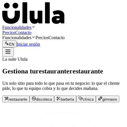
Funcionalidades
Precios
Contacto
Funcionalidades
Precios
Contacto
Iniciar sesión
EN
La suite Ulula
Gestiona tu
restaurante
r
e
s
t
a
u
r
a
n
t
e
Un solo sitio para todo lo que pasa en tu negocio: lo que el cliente
pide, lo que tu equipo cobra y lo que decides mañana.
restaurante
discoteca
barbería
clínica
gimnasio